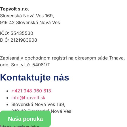
Topvolt s.r.o.
Slovenská Nová Ves 169,
919 42 Slovenská Nová Ves
IČO: 55435530
DIČ: 2121983908
Zapísaná v obchodnom registri na okresnom súde Trnava,
odd. Sro, vl. č.
54081/T
Kontaktujte nás
+421 948 960 813
info@topvolt.sk
Slovenská Nová Ves 169,
919 42 Slovenská Nová Ves
Naša ponuka
Meno a priezvisko